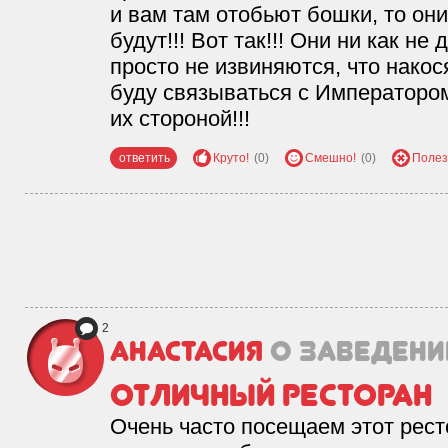
и вам там отобьют бошки, то они
будут!!! Вот так!!! Они ни как не
просто не извиняются, что нак
буду связываться с Императоро
их стороной!!!
ответить
Круто!
(0)
Смешно!
(0)
Полез
2
Анастасия
о заведени
Отличный ресторан
Очень часто посещаем этот рест