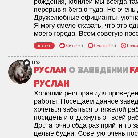
рождения, юбилеи-мы всегда та
перерыв я бегаю туда. Не очень 
Дружелюбные официанты, уютна
Я могу смело сказать, что это о
моего города. Всем советую пос
ответить
Круто!
(0)
Смешно!
(0)
Полез
1102
Руслан
о заведении
F
Руслан
Хороший ресторан для проведен
работы. Посещаем данное завед
хочеться забыться о тяжелой ра
посидеть и отдохнуть от всей р
Достаточно сбда раз прийти то з
целые будни. Советую очень пос