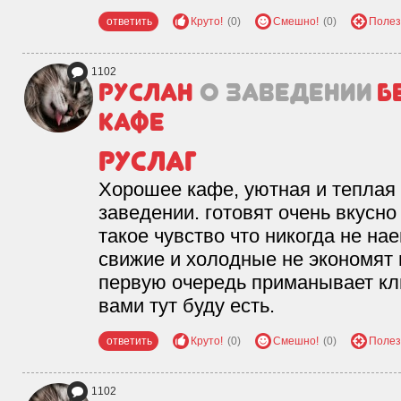
ответить
Круто!
(0)
Смешно!
(0)
Полез
1102
Руслан
о заведении
Б
кафе
Руслаг
Хорошее кафе, уютная и теплая
заведении. готовят очень вкусно
такое чувство что никогда не нае
свижие и холодные не экономят н
первую очередь приманывает клие
вами тут буду есть.
ответить
Круто!
(0)
Смешно!
(0)
Полез
1102