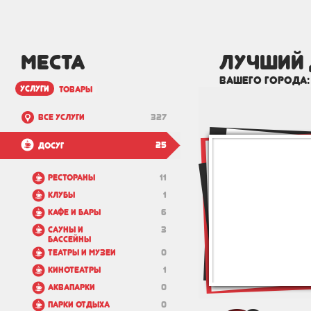
МЕСТА
лучший 
вашего города
услуги
товары
Все услуги
327
25
Досуг
Рестораны
11
Клубы
1
Кафе и бары
6
Сауны и
3
бассейны
Театры и музеи
0
Кинотеатры
1
Аквапарки
0
Парки отдыха
0