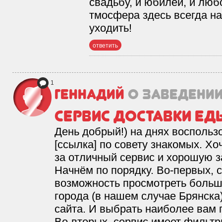
свадьбу, и юбилей, и люб
тмосфера здесь всегда на
уходить!
ответить
1
Геннадий
о заведени
Сервис доставки ед
День добрый!) на днях восполь
[ссылка] по совету знакомых. Хо
за отличный сервис и хорошую з
Начнём по порядку. Во-первых, 
возможность просмотреть больш
города (в нашем случае Брянска
сайта. И выбрать наиболее вам
Во-вторых, сервис имеет фильт