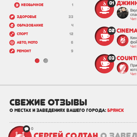
Джин
01
Необычное
1
Вку
спа
Здоровье
33
Чит
Образование
4
Cinema
02
Спорт
12
Кин
фой
Авто, мото
6
Чит
Ремонт
9
Count
03
Шоппинг
48
При
Красота
37
кот
Чит
Транспорт
0
Бизнес
12
Государство
0
свежие отзывы
Зоо
3
о местах и заведениях вашего города:
Брянск
Недвижимость и
10
строительство
0
Сергей Солтан
о заве