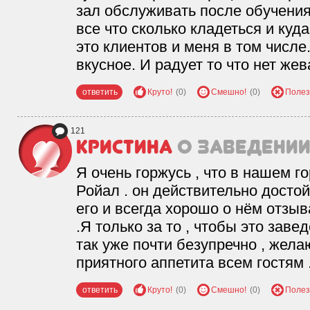
зал обслуживать после обучения
все что сколько кладеться и куда
это клиентов и меня в том числе
вкусное. И радует то что нет же
ответить
Круто!
(0)
Смешно!
(0)
Полез
121
Кристина
о заведени
Я очень горжусь , что в нашем г
Ройал . он действительно досто
его и всегда хорошо о нём отзыв
.Я только за то , чтобы это заве
так уже почти безупречно , жела
приятного аппетита всем гостям 
ответить
Круто!
(0)
Смешно!
(0)
Полез