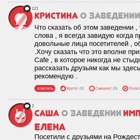
121
Кристина
о заведени
Что сказать об этом заведении ,
слова , я всегда завидую когда 
довольные лица посетителей , о
.Хочу сказать что это вполне пр
Cafe , в которое никогда не сты
рассказать друзьям как мы здесь
рекомендую .
ответить
Круто!
(0)
Смешно!
(0)
Полез
2
Саша
о заведении
Имп
Елена
Посетили с друзьями на Рождест