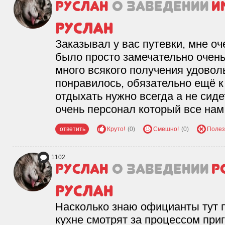
Руслан
о заведении
И
Руслан
Заказывал у вас путевки, мне оч
было просто замечательно очен
много всякого получения удовол
понравилось, обязательно ещё к
отдыхать нужно всегда а не сид
очень персонал который все нам
ответить
Круто!
(0)
Смешно!
(0)
Полез
1102
Руслан
о заведении
Р
Руслан
Насколько знаю официанты тут 
кухне смотрят за процессом приг