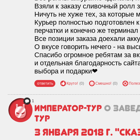
Взяли к заказу сливочный ролл 
Ничуть не хуже тех, за которые 
Курьер полностью подготовлен к 
перчатки и конечно же терминал
Все позиции заказа доехали акк
О вкусе говорить нечего - на вы
Спасибо огромное ребятам за вк
и отдельная благодарность сайт
выбора и подарки❤
ответить
Круто!
(0)
Смешно!
(0)
Полез
1
Император-Тур
о заве
тур
3 января 2018 г. "С