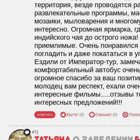
территория, везде проводятся р
развлекательные программы, мас
мозаики, мыловарения и многому
интересно. Огромная ярмарка, гд
индийского чая до острого ножа
приемлимые. Очень понравился 
погладить и даже покататься в у
Ездили от Император-тур, заме
комфортабельный автобус очень
огромное спасибо за ваш позити
молодец вам респект, ехали оче
интересные фильмы.....отзывы 
интересных предложений!!!
ответить
Круто!
(0)
Смешно!
(0)
Полез
471
Татьяна
о заведении