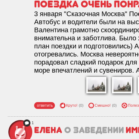
Поездка очень понр
3 января "Сказочная Москва" По
Автобус и водители были на вы
Валентина грамотно скоординир
внимательна и заботлива. Было 
план поездки и подготовились) 
отогревались. Москва невероятн
порадовал сладкий подарок для 
море впечатлений и сувениров. 
ответить
Круто!
(0)
Смешно!
(0)
Полез
1
Елена
о заведении
Им