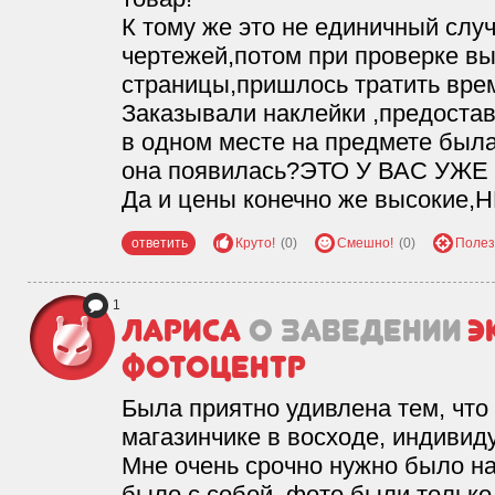
К тому же это не единичный слу
чертежей,потом при проверке в
страницы,пришлось тратить врем
Заказывали наклейки ,предостав
в одном месте на предмете была
она появилась?ЭТО У ВАС УЖ
Да и цены конечно же высоки
ответить
Круто!
(0)
Смешно!
(0)
Полез
1
Лариса
о заведении
Э
фотоцентр
Была приятно удивлена тем, что
магазинчике в восходе, индивид
Мне очень срочно нужно было н
было с собой, фото были только