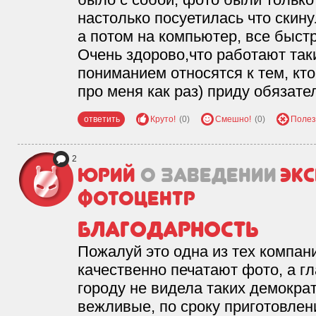
настолько посуетилась что скин
а потом на компьютер, все быст
Очень здорово,что работают так
пониманием относятся к тем, кто
про меня как раз) приду обязате
ответить
Круто!
(0)
Смешно!
(0)
Полез
2
Юрий
о заведении
Экс
фотоцентр
Благодарность
Пожалуй это одна из тех компан
качественно печатают фото, а гл
городу не видела таких демокра
вежливые, по сроку приготовлен