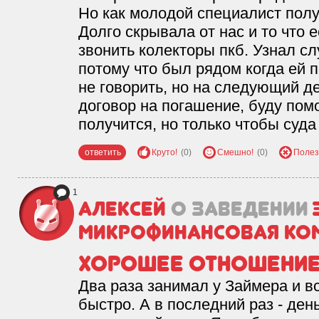
Но как молодой специалист полу
Долго скрывала от нас и то что е
звонить колекторы пкб. Узнал сл
потому что был рядом когда ей 
не говорить, но на следующий д
договор на погашение, буду помо
получится, но только чтобы суда
ответить
Круто!
(0)
Смешно!
(0)
Полез
1
Алексей
о заведении
микрофинансовая ко
Хорошее отношени
Два раза занимал у Займера и в
быстро. А в последний раз - ден