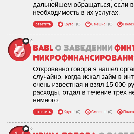
дальнейшем обращаться, если во
необходимость в их услугах.
ответить
Круто!
(0)
Смешно!
(0)
Полез
0
babl
о заведении
Финт
микрофинансировани
Откровенно говоря я нашел орг
случайно, когда искал займ в инт
очень известная и взял 15 000 
расходы, отдал в течение трех 
немного.
ответить
Круто!
(0)
Смешно!
(0)
Полез
0