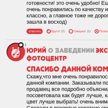
готовности! это очень удобно! Е
очень понравились по качеству 
классно, а главное тоже не доро
зашла в восход)
ответить
Круто!
(0)
Смешно!
(0)
Полез
2
Юрий
о заведении
Экс
фотоцентр
Спасибо данной ко
Скажу,что мне очень понравилос
данной компании. Заказывали по
продавец все подробно объясни
посоветовала как будет лучше, 
цвет лучше выбрать! очень вним
Сделали в рекордно короткие сро