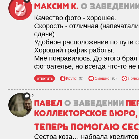
Максим К.
о заведени
Недвижимость и
32
строительство
Качество фото - хорошее.
Скорость - отличная (напечатал
сдачи).
Удобное расположение по пути с
Хороший график работы.
Мне понравилось. До этого брал
фотоателье, но всегда что-то не
ответить
Круто!
(0)
Смешно!
(0)
Полез
2
Павел
о заведении
Пе
коллекторское бюро,
Теперь помогаю сес
Сестра коза… набрала кредитов,