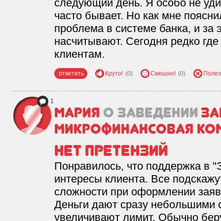
следующий день. Я особо не уди
часто бывает. Но как мне поясн
проблема в системе банка, и за
насчитывают. Сегодня редко где
клиентам.
ответить
Круто!
(0)
Смешно!
(0)
Полез
1
МАрия
о заведении
За
микрофинансовая ко
Нет претензий
Понравилось, что поддержка в "
интересы клиента. Все подскажут
сложности при оформлении заявк
Деньги дают сразу небольшими 
увеличивают лимит. Обычно беру 