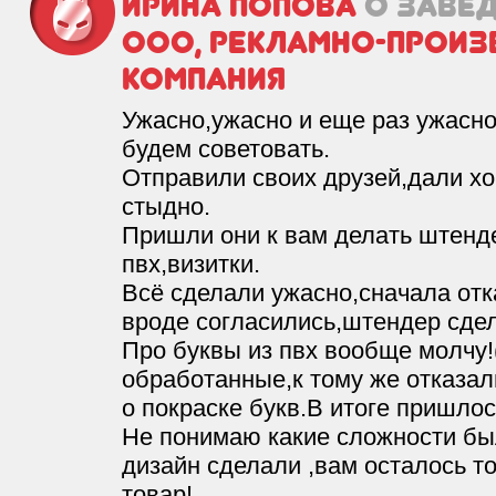
Ирина Попова
о заве
ООО, рекламно-произ
компания
Ужасно,ужасно и еще раз ужасн
будем советовать.
Отправили своих друзей,дали х
стыдно.
Пришли они к вам делать штенде
пвх,визитки.
Всё сделали ужасно,сначала отк
вроде согласились,штендер сде
Про буквы из пвх вообще молчу!
обработанные,к тому же отказал
о покраске букв.В итоге пришлос
Не понимаю какие сложности бы
дизайн сделали ,вам осталось т
товар!