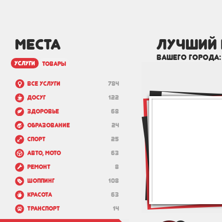
МЕСТА
лучший 
вашего города
услуги
товары
Все услуги
784
Досуг
122
Здоровье
68
Образование
24
Спорт
25
Авто, мото
63
Ремонт
8
Шоппинг
108
Красота
63
Транспорт
14