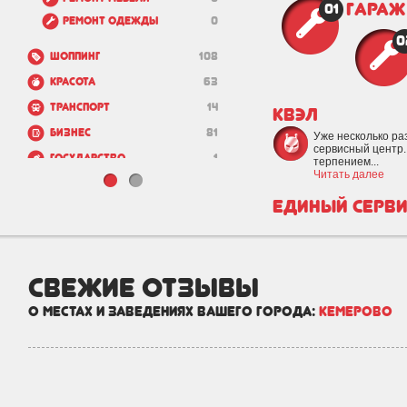
Гараж
01
Ремонт одежды
0
0
Шоппинг
108
Красота
63
Транспорт
14
КВЭЛ
Бизнес
81
Уже несколько ра
сервисный центр.
Государство
1
терпением...
Читать далее
Зоо
11
Единый серви
Недвижимость и
32
строительство
свежие отзывы
о местах и заведениях вашего города:
Кемерово