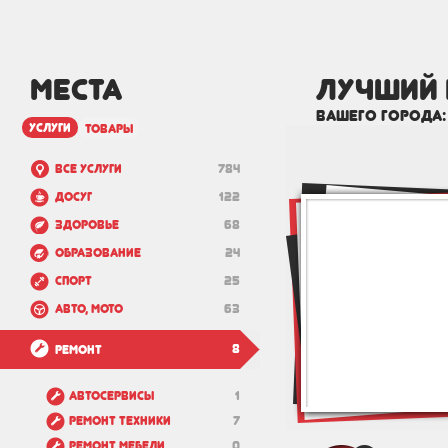
МЕСТА
лучший
вашего города
услуги
товары
Все услуги
784
Досуг
122
Здоровье
68
Образование
24
Спорт
25
Авто, мото
63
8
Ремонт
Автосервисы
1
Ремонт техники
7
Ремонт мебели
0