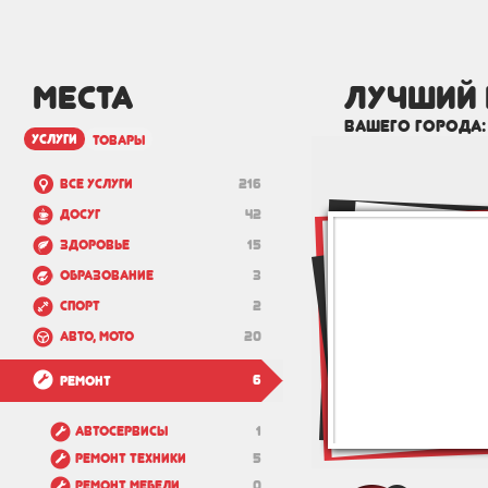
МЕСТА
лучший
вашего города
услуги
товары
Все услуги
216
Досуг
42
Здоровье
15
Образование
3
Спорт
2
Авто, мото
20
6
Ремонт
Автосервисы
1
Ремонт техники
5
Ремонт мебели
0