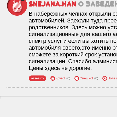
snejana.han
о заведе
В набережных челнах открыли с
автомобилей. Заехали туда проез
родственников. Здесь можно ус
сигнализационные для вашего а
спектр услуг и если вы хотите п
автомобиля своего,это именно э
сможете за короткий срок устан
сигнализации. Спасибо админист
Цены здесь не дорогие.
ответить
Круто!
(0)
Смешно!
(0)
Полез