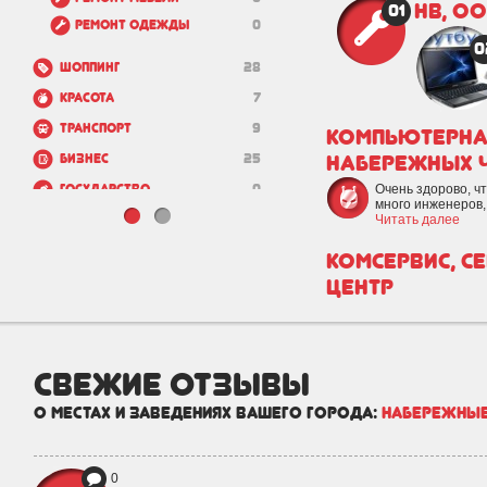
НВ, О
01
Ремонт одежды
0
0
Шоппинг
28
Красота
7
Транспорт
9
КОМПЬЮТЕРНА
НАБЕРЕЖНЫХ 
Бизнес
25
Государство
0
Очень здорово, чт
много инженеров, 
Зоо
1
Читать далее
Недвижимость и
17
КомСервис, с
строительство
центр
свежие отзывы
о местах и заведениях вашего города:
Набережные
0