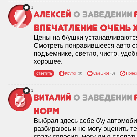
1
Алексей
о заведении
Впечатление очень
Цены на б/ушки устанавливаются
Смотреть понравившееся авто с
подъемнике, светло, чисто, удоб
хорошее.
ответить
Круто!
(0)
Смешно!
(0)
Полез
1
Виталий
о заведении
Норм
Выбрал здесь себе б\у автомоби
разбираюсь и не могу оценить т
сразу спросил, могу ли я сделат