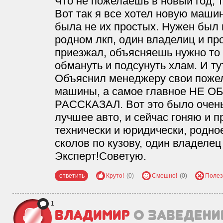
Что не пожелаешь в новый год, т
Вот так я все хотел новую машин
была не их простых. Нужен был н
родном лкп, один владелиц и пр
приезжал, объясняешь нужно то 
обмануть и подсунуть хлам. И ту
Объяснил менеджеру свои пожел
машины, а самое главное НЕ 
РАССКАЗАЛ. Вот это было очень
лучшее авто, и сейчас гоняю и п
технически и юридически, родное
сколов по кузову, один владелец
Эксперт!Советую.
ответить
Круто!
(0)
Смешно!
(0)
Полез
1
Владимир
о заведени