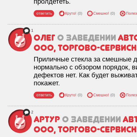
пролдететь.
ответить
Круто!
(0)
Смешно!
(0)
Полез
1
Олег
о заведении
Авт
ООО, торгово-сервис
Приличные стекла за смешные д
нормально с обзором порядок, 
дефектов нет. Как будет выживат
покажет.
ответить
Круто!
(0)
Смешно!
(0)
Полез
2
Артур
о заведении
Ав
ООО, торгово-сервис