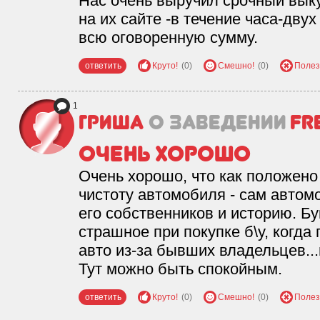
Нас очень выручил срочный выку
на их сайте -в течение часа-дву
всю оговоренную сумму.
ответить
Круто!
(0)
Смешно!
(0)
Полез
1
Гриша
о заведении
Fr
Очень хорошо
Очень хорошо, что как положен
чистоту автомобиля - сам автом
его собственников и историю. Бу
страшное при покупке б\у, когда
авто из-за бывших владельцев...
Тут можно быть спокойным.
ответить
Круто!
(0)
Смешно!
(0)
Полез