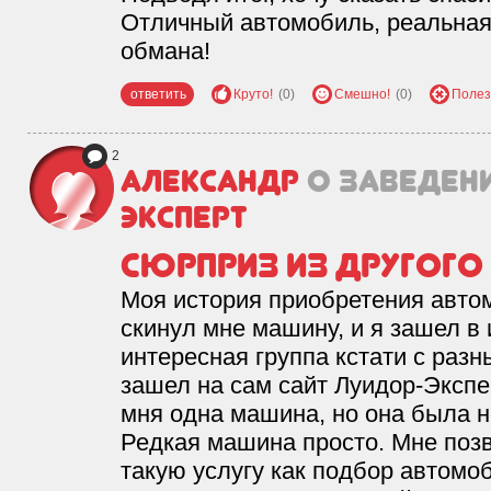
Отличный автомобиль, реальная 
обмана!
ответить
Круто!
(0)
Смешно!
(0)
Полез
2
Александр
о заведен
Эксперт
Сюрприз из другого
Моя история приобретения автом
скинул мне машину, и я зашел в и
интересная группа кстати с раз
зашел на сам сайт Луидор-Экспе
мня одна машина, но она была 
Редкая машина просто. Мне поз
такую услугу как подбор автомоб