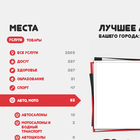
МЕСТА
лучшее 
вашего города
услуги
товары
Все услуги
3869
Досуг
297
Здоровье
287
Образование
81
Спорт
47
93
Авто, мото
Автосалоны
10
Мотосалоны и
3
водный
транспорт
Автошколы
9