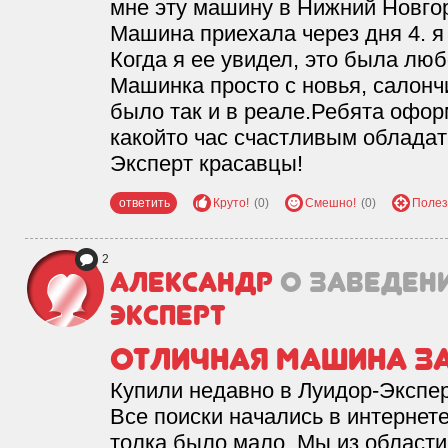
мне эту машину в Нижний Новгоро
Машина приехала через дня 4. я
Когда я ее увидел, это была люб
Машинка просто с новья, салончи
было так и в реале.Ребята оформ
какойто час счастливым обладат
Эксперт красавцы!
ответить
Круто!
(0)
Смешно!
(0)
Полез
2
Александр
о заведен
Эксперт
Отличная машина за
Купили недавно в Луидор-Экспе
Все поиски начались в интернет
толка было мало. Мы из област