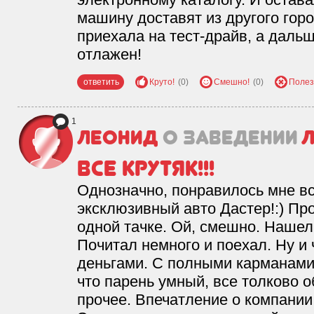
машину доставят из другого горо
приехала на тест-драйв, а дальш
отлажен!
ответить
Круто!
(0)
Смешно!
(0)
Полез
1
Леонид
о заведении
Л
Все крутяк!!!
Однозначно, понравилось мне вс
эксклюзивный авто Дастер!:) Пр
одной тачке. Ой, смешно. Нашел
Почитал немного и поехал. Ну и ч
деньгами. С полными карманами.
что парень умный, все толково 
прочее. Впечатление о компани