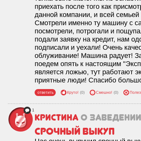
приехать после того как присмо
данной компании, и всей семьей
Смотрели именно ту машину с сай
посмотрели, потрогали и пощупа
подали заявку на кредит, нам о
подписали и уехали! Очень кач
облуживание! Машина радует! 
поедем опять к настоящим "Эксп
является ложью, тут работают э
приятные люди! Спасибо больш
ответить
Круто!
(0)
Смешно!
(0)
Полез
1
Кристина
о заведени
Срочный выкуп