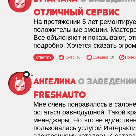
Отличный сервис
На протяжении 5 лет ремонтируе
положительные эмоции. Мастер
Все объясняют и показывают, от
подробно. Хочется сказать огром
ответить
Круто!
(0)
Смешно!
(0)
Полез
1
Ангелина
о заведени
FreshAuto
Мне очень понравилось в салоне
остаться равнодушной. Такой кр
менеджеры. Но это не единствен
пользовалась услугой Интеракт
электронному каталогу. И остава