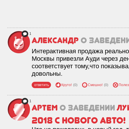
1
Александр
о заведен
Интерактивная продажа реально 
Москвы привезли Ауди через ден
соответствует тому,что показыв
довольны.
ответить
Круто!
(0)
Смешно!
(0)
Полез
1
Артем
о заведении
Лу
2018 с нового авто!