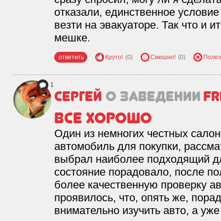
отказали, единственное условие 
везти на эвакуаторе. Так что и ит
мешке.
ответить
Круто!
(0)
Смешно!
(0)
Полез
1
Сергей
о заведении
Fr
Все Хорошо
Один из немногих честных салон
автомобиль для покупки, рассма
выбрал наиболее подходящий дл
состояние порадовало, после п
более качественную проверку ав
проявилось, что, опять же, пора
внимательно изучить авто, а уже