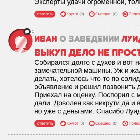
Эксперты удачи огроменной, тол
ответить
Круто!
(0)
Смешно!
(0)
Полез
1
Иван
о заведении
Луи
Выкуп дело не прос
Собирался долго с духов и вот 
замечательной машины. Уж и жал
делать, хотелось что-то по соли
объявление и решил позвонить да
Приехал на оценку. Поспорил с
дали. Доволен как никрути да и 
но уже с деньгами. Спасибо Луи
ответить
Круто!
(0)
Смешно!
(0)
Полез