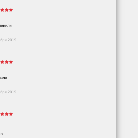
аменили
ября 2019
чало
ября 2019
то