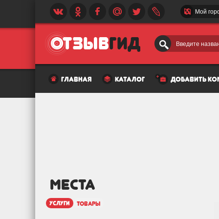
Мой гор
Введите назван
главная
каталог
добавить к
МЕСТА
услуги
товары