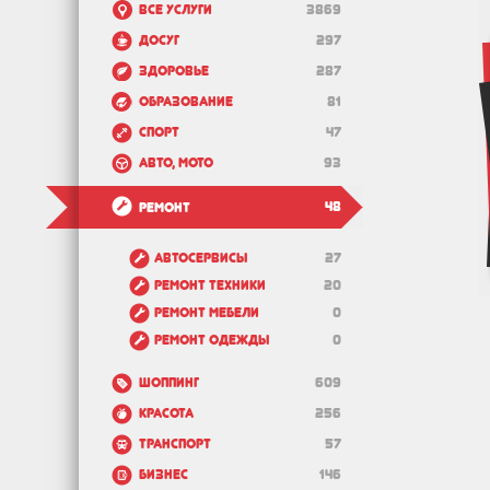
Все услуги
3869
Досуг
297
Здоровье
287
Образование
81
Спорт
47
Авто, мото
93
48
Ремонт
Автосервисы
27
Ремонт техники
20
Ремонт мебели
0
Ремонт одежды
0
Шоппинг
609
Красота
256
Транспорт
57
Бизнес
146