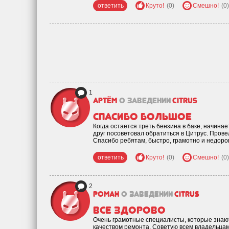
ответить
Круто!
(0)
Смешно!
(0)
1
Артём
о заведении
Citrus
Спасибо большое
Когда остается треть бензина в баке, начинае
друг посоветовал обратиться в Цитрус. Прове
Спасибо ребятам, быстро, грамотно и недорог
ответить
Круто!
(0)
Смешно!
(0)
2
Роман
о заведении
Citrus
Все здорово
Очень грамотные специалисты, которые знают 
качеством ремонта. Советую всем владельцам 