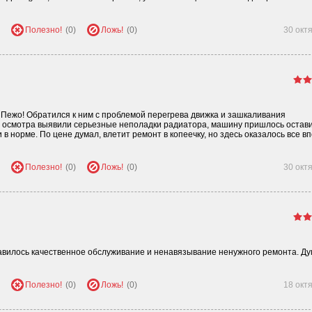
Полезно!
(0)
Ложь!
(0)
30 окт
Пежо! Обратился к ним с проблемой перегрева движка и зашкаливания
и осмотра выявили серьезные неполадки радиатора, машину пришлось остави
 в норме. По цене думал, влетит ремонт в копеечку, но здесь оказалось все в
Полезно!
(0)
Ложь!
(0)
30 окт
авилось качественное обслуживание и ненавязывание ненужного ремонта. Ду
Полезно!
(0)
Ложь!
(0)
18 окт