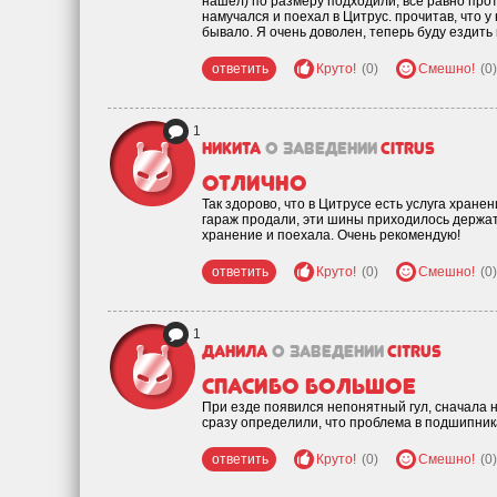
нашел) по размеру подходили, всё равно прот
намучался и поехал в Цитрус. прочитав, что 
бывало. Я очень доволен, теперь буду ездить 
ответить
Круто!
(0)
Смешно!
(0)
1
Никита
о заведении
Citrus
Отлично
Так здорово, что в Цитрусе есть услуга хране
гараж продали, эти шины приходилось держать
хранение и поехала. Очень рекомендую!
ответить
Круто!
(0)
Смешно!
(0)
1
Данила
о заведении
Citrus
Спасибо большое
При езде появился непонятный гул, сначала н
сразу определили, что проблема в подшипника
ответить
Круто!
(0)
Смешно!
(0)