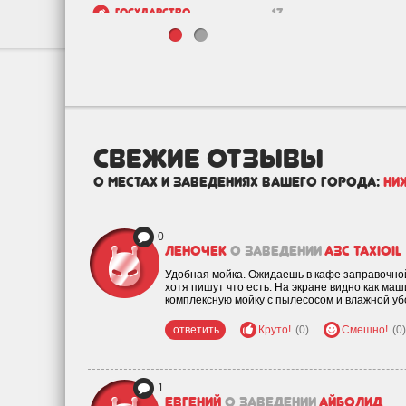
Государство
17
Зоо
46
Недвижимость и
122
строительство
свежие отзывы
о местах и заведениях вашего города:
Ни
0
Леночек
о заведении
АЗС Taxioil
Удобная мойка. Ожидаешь в кафе заправочной.
хотя пишут что есть. На экране видно как ма
комплексную мойку с пылесосом и влажной уб
ответить
Круто!
(0)
Смешно!
(0)
1
Евгений
о заведении
Айболид