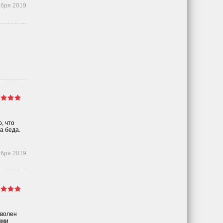
ября 2019
, что
а беда.
ября 2019
оволен
ыми