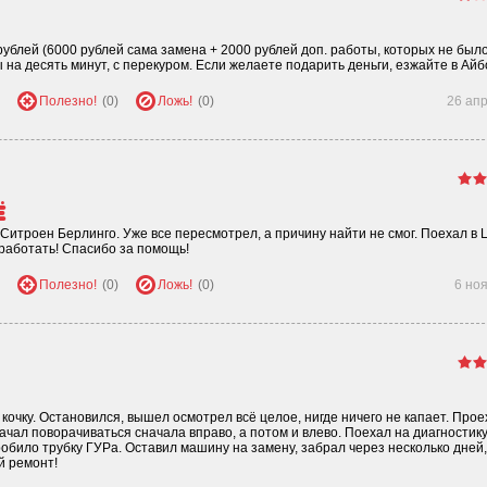
ублей (6000 рублей сама замена + 2000 рублей доп. работы, которых не было
 на десять минут, с перекуром. Если желаете подарить деньги, езжайте в Айб
Полезно!
(0)
Ложь!
(0)
26 ап
ё
итроен Берлинго. Уже все пересмотрел, а причину найти не смог. Поехал в 
работать! Спасибо за помощь!
Полезно!
(0)
Ложь!
(0)
6 но
кочку. Остановился, вышел осмотрел всё целое, нигде ничего не капает. Прое
начал поворачиваться сначала вправо, а потом и влево. Поехал на диагностику
робило трубку ГУРа. Оставил машину на замену, забрал через несколько дней,
й ремонт!