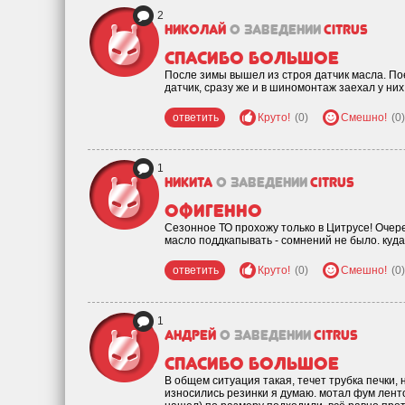
2
Николай
о заведении
Citrus
Спасибо большое
После зимы вышел из строя датчик масла. По
датчик, сразу же и в шиномонтаж заехал у ни
ответить
Круто!
(0)
Смешно!
(0)
1
Никита
о заведении
Citrus
офигенно
Сезонное ТО прохожу только в Цитрусе! Оче
масло поддкапывать - сомнений не было. куда
ответить
Круто!
(0)
Смешно!
(0)
1
Андрей
о заведении
Citrus
Спасибо большое
В общем ситуация такая, течет трубка печки, 
износились резинки я думаю. мотал фум ленто