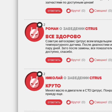
запчастями по доступным ценам!
ответить
Круто!
(0)
Смешно!
(0)
2
Роман
о заведении
Citrus
все здорово
Советую автосервис Цитрус всем владельцем 
температурного датчика. После диагностики 
пару дней. Зато после замены, все показатели
доступно, спасибо.
ответить
Круто!
(0)
Смешно!
(0)
2
Николай
о заведении
Citrus
круто
Менял масло в двигателе в СТО Цитрус. Понр
приеду еще.
ответить
Круто!
(0)
Смешно!
(0)