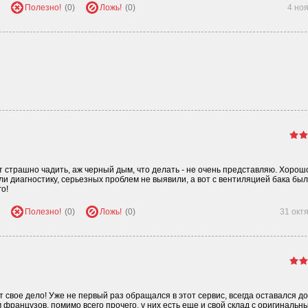
Полезно!
(0)
Ложь!
(0)
4 но
т страшно чадить, аж черный дым, что делать - не очень представляю. Хорошо
ли диагностику, серьезных проблем не выявили, а вот с вентиляцией бака был
о!
Полезно!
(0)
Ложь!
(0)
31 окт
свое дело! Уже не первый раз обращался в этот сервис, всегда оставался д
французов, помимо всего прочего, у них есть еще и свой склад с оригинальн