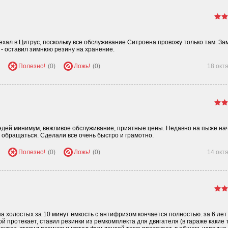
ехал в Цитрус, поскольку все обслуживание Ситроена провожу только там. З
х - оставил зимнюю резину на хранение.
Полезно!
(0)
Ложь!
(0)
18 окт
редей минимум, вежливое обслуживание, приятные цены. Недавно на пыже на
 обращаться. Сделали все очень быстро и грамотно.
Полезно!
(0)
Ложь!
(0)
14 окт
на холостых за 10 минут ёмкость с антифризом кончается полностью. за 6 лет
й протекает, ставил резинки из ремкомплекта для двигателя (в гараже какие 