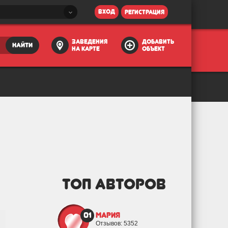
вход
регистрация
заведения
добавить
найти
на карте
объект
ТОП АВТОРОВ
01
Мария
Отзывов: 5352