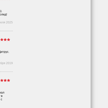
).
олид!
реля 2025
Цитрус.
ября 2019
хал
 в
 с