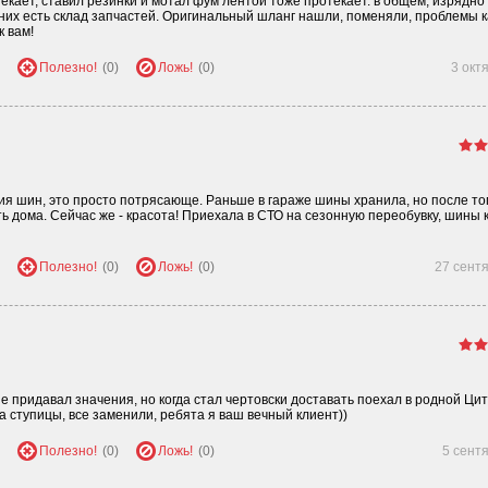
екает, ставил резинки и мотал фум лентой тоже протекает. в общем, изрядно
у них есть склад запчастей. Оригинальный шланг нашли, поменяли, проблемы к
к вам!
Полезно!
(0)
Ложь!
(0)
3 окт
ния шин, это просто потрясающе. Раньше в гараже шины хранила, но после тог
 дома. Сейчас же - красота! Приехала в СТО на сезонную переобувку, шины 
Полезно!
(0)
Ложь!
(0)
27 сент
е придавал значения, но когда стал чертовски доставать поехал в родной Цит
 ступицы, все заменили, ребята я ваш вечный клиент))
Полезно!
(0)
Ложь!
(0)
5 сент