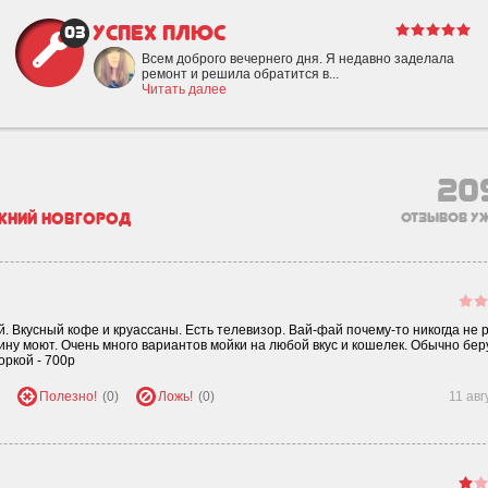
Успех Плюс
03
Всем доброго вечернего дня. Я недавно заделала
ремонт и решила обратится в...
Читать далее
20
жний Новгород
отзывов уж
 Вкусный кофе и круассаны. Есть телевизор. Вай-фай почему-то никогда не 
шину моют. Очень много вариантов мойки на любой вкус и кошелек. Обычно бер
оркой - 700р
Полезно!
(0)
Ложь!
(0)
11 авг