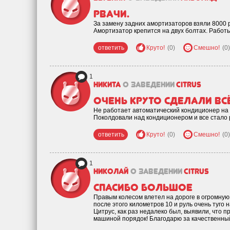
Рвачи.
За замену задних амортизаторов взяли 8000 р
Амортизатор крепится на двух болтах. Работы
ответить
Круто!
(0)
Смешно!
(0)
1
Никита
о заведении
Citrus
Очень круто сделали вс
Не работает автоматический кондиционер на С
Поколдовали над кондиционером и все стало 
ответить
Круто!
(0)
Смешно!
(0)
1
Николай
о заведении
Citrus
Спасибо большое
Правым колесом влетел на дороге в огромную 
после этого километров 10 и руль очень туго 
Цитрус, как раз недалеко был, выявили, что п
машиной порядок! Благодарю за качественны