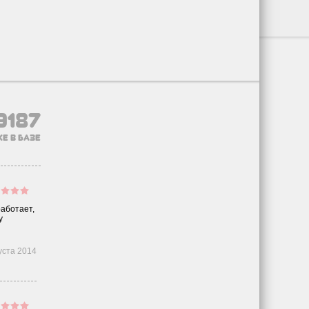
9187
е в базе
работает,
у
уста 2014