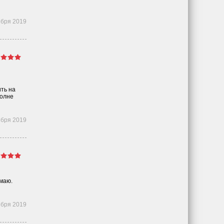
ября 2019
ть на
полне
ября 2019
маю.
ября 2019