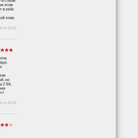
у и стилю
ри этом
т в себе
ой этаж.
уста 2016
епче
брус
о
или
й, но
ц-2 БК,
нее
т!
уста 2016