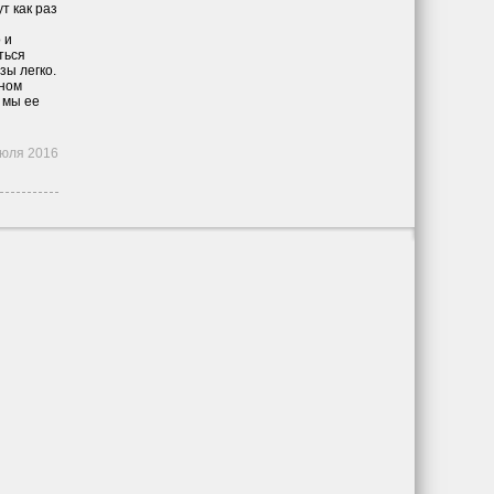
т как раз
 и
ться
зы легко.
ьном
 мы ее
июля 2016