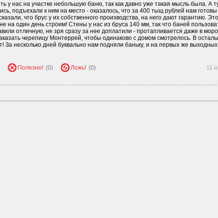
 у нас на участке небольшую баню, так как давно уже такая мысль была. А ту
сь, подъехали к ним на место - оказалось, что за 400 тыщ рублей нам готовы
сказали, что брус у их собственного производства, на него дают гарантию. Это
не на один день строим! Стены у нас из бруса 140 мм, так что баней пользова
авили отличную, не зря сразу за нее доплатили - протапливается даже в моро
аказать черепицу Монтеррей, чтобы одинаково с домом смотрелось. В остал
т! За несколько дней буквально нам подняли баньку, и на первых же выходных
Полезно!
(0)
Ложь!
(0)
11 