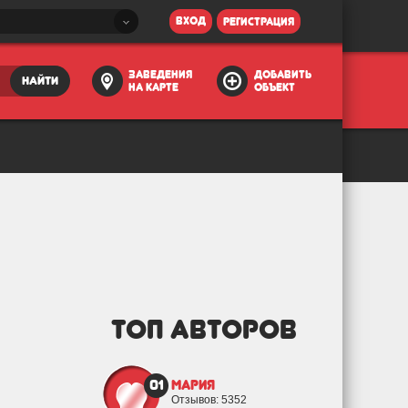
вход
регистрация
заведения
добавить
найти
на карте
объект
ТОП АВТОРОВ
01
Мария
Отзывов: 5352