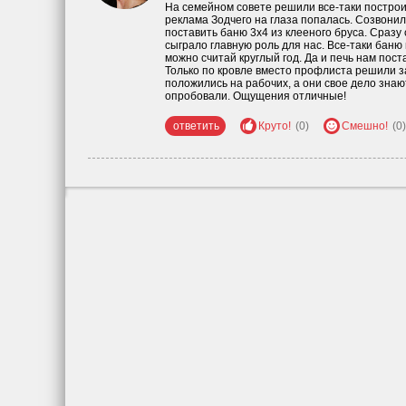
На семейном совете решили все-таки построить
реклама Зодчего на глаза попалась. Созвонили
поставить баню 3х4 из клееного бруса. Сразу 
сыграло главную роль для нас. Все-таки баню 
можно считай круглый год. Да и печь нам пост
Только по кровле вместо профлиста решили з
положились на рабочих, а они свое дело знаю
опробовали. Ощущения отличные!
ответить
Круто!
(0)
Смешно!
(0)