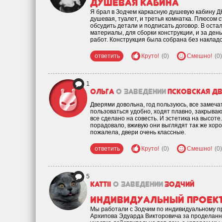
Душевая кабина
Я брал в Зодчем каркасную душевую кабину ДК
душевая, туалет, и третья комнатка. Плюсом
обсудить детали и подписать договор. В оста
материалы, для сборки конструкции, и за ден
работ. Конструкция была собрана без накладо
ответить
Круто!
(0)
Смешно!
(0)
1
Ольга
о заведении
Псковская дв
Дверями довольна, год пользуюсь, все замеча
пользоваться удобно, ходят плавно, закрываю
все сделано на совесть. И эстетика на высоте
порадовало, вживую они выглядят так же хорош
пожалела, двери очень классные.
ответить
Круто!
(0)
Смешно!
(0)
5
Kattii
о заведении
Зодчий
Индивидуальный проек
Мы работали с Зодчим по индивидуальному пр
Архипова Эдуарда Викторовича за проделанну