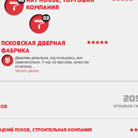
Art House, торговая
02
компания
03
Псковская дверная
фабрика
Дверями довольна, год пользуюсь, все
замечательно. У нас из массива, качество
отличное...
Читать далее
20
ков
отзывов уж
одчий Псков, строительная компания