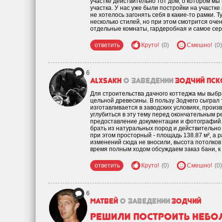
участке действительно тот дом, о котором мы
участка. У нас уже были постройки на участке
не хотелось загонять себя в какие-то рамки. 
несколько стилей, но при этом смотрится очен
отдельные комнаты, гардеробная и самое сер
ответить
Круто!
(0)
Смешно!
(0)
6
alxsakh
о заведении
Зодчий Пск
Для строительства дачного коттеджа мы выбра
цельной древесины. В пользу Зодчего сыграл т
изготавливается в заводских условиях, произ
углубиться в эту тему перед окончательным р
предоставление документации и фотографий.
брать из натуральных пород и действительно
при этом просторный - площадь 138.87 м², а 
изменений сюда не вносили, высота потолков 
время полным ходом обсуждаем заказ бани, к
ответить
Круто!
(0)
Смешно!
(0)
6
Матвей
о заведении
Зодчий
Решили построить неб