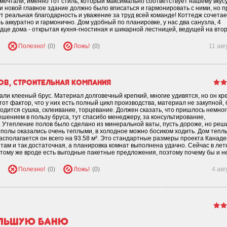
 мечтали, именно тот стиль, который максимально соответствует нашему вкус
 и новой главное здание должно было вписаться и гармонировать с ними, но п
Тут реальная благодарность и уважение за труд всей команде! Коттедж сочетае
ь аккуратно и гармонично. Дом удобный по планировке, у нас два санузла, 4
дце дома - открытая кухня-гностиная и шикарной лестницей, ведущей на втор
Полезно!
(0)
Ложь!
(0)
11 авг
ов, строительная компания
ли клееный брус. Материал долговечный крепкий, многие удивятся, но он кр
от фактор, что у них есть полный цикл производства, материал не закупной, 
водится сушка, склеивание, торцевание. Должен сказать, что пришлось немног
ешением в пользу бруса, тут спасибо менеджеру, за консультирование,
 Утепление полов было сделано из минеральной ваты, пусть дороже, но реш
 полы оказались очень теплыми, в холодное можно босиком ходить. Дом теплы
располагается он всего на 93.58 м². Это стандартные размеры проекта Канаде
там и так достаточная, а планировка комнат выполнена удачно. Сейчас в лет
 тому же вроде есть выгодные пакетные предложения, поэтому почему бы и не
Полезно!
(0)
Ложь!
(0)
4 авг
ольшую баню