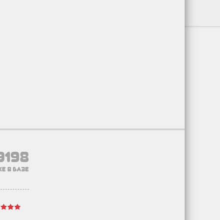
9198
е в базе