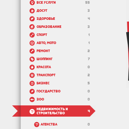
Все услуги
55
Досуг
3
Здоровье
4
Образование
3
Спорт
1
Авто, мото
1
Ремонт
2
Шоппинг
7
Красота
0
Транспорт
2
Бизнес
5
Государство
0
Зоо
0
Недвижимость и
4
строительство
Агенства
0