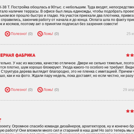
-38 Т. Постройка обошлась в 90тыс. с небольшим. Туда входят, непосредстве
 стало наличие террасы. В офисе был лишь единожды, чтобы подобрать проект
льном все прошло быстро и гладко. На участок приехали два плотника, привез
ь справились, закончив работу от начала и до конца. Оплата шла по факту пр
к и косяков, поэтому акт о принятии подписал без зазрения совести!
Полезно!
(0)
Ложь!
(0)
25 
ерная фабрика
тельно. У нас из массива, качество отличное. Двери не сильно тяжелые, поэт
тся плотно, шум хорошо блокируют. Ухода какого-то особого не требуют. Видн
. Структура дерева выглядит благородно, это не пленка с имитацией. Причем 
о, как и на фото. Ждали пару недель, пока доставят, но если честно, ни разу
Полезно!
(0)
Ложь!
(0)
29 ап
т
оекту. Огромное спасибо команде дизайнеров, архитекторов, ну и конечно бр
ю работу! Они вложили много сил и стараний в наш дом! Но зато теперь мы 