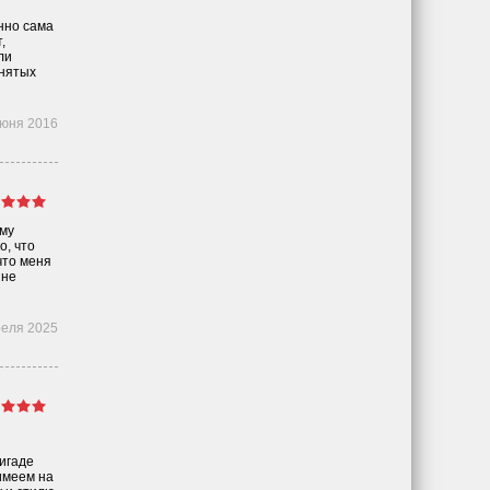
нно сама
,
ли
инятых
июня 2016
ому
о, что
что меня
 не
реля 2025
игаде
имеем на