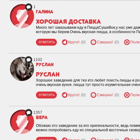
1
Галина
Хорошая доставка
Много лет заказываем еду в ПиццаСушиВок,у нас уже да
которую мы берем.Очень вкусная пицца, в особенности 
ответить
Круто!
(0)
Смешно!
(0)
Поле
1102
Руслан
Руслан
Хорошее заведение для тех кто любит поесть пиццы и рол
очень вкусная кухня. пицца тут просто изумительная оче
ответить
Круто!
(0)
Смешно!
(0)
Поле
1357
Вера
Обожаю это заведение за его оригинальности, ведь поми
можно попробовать еду из специальной восточные сково