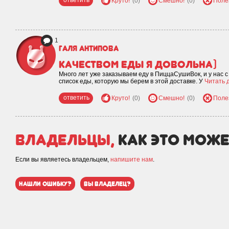
ответить
Круто!
(0)
Смешно!
(0)
Поле
1
Галя Антипова
Качеством еды я довольна)
Много лет уже заказываем еду в ПиццаСушиВок, и у нас
список еды, которую мы берем в этой доставке. У
Читать д
ответить
Круто!
(0)
Смешно!
(0)
Поле
Владельцы,
как это може
Если вы являетесь владельцем,
напишите нам
.
нашли ошибку?
вы владелец?