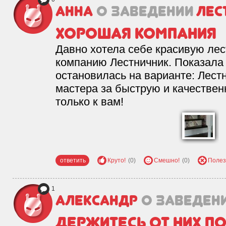
Анна
о заведении
Лес
Хорошая компания
Давно хотела себе красивую лес
компанию Лестничник. Показала 
остановилась на варианте: Лест
мастера за быструю и качестве
только к вам!
ответить
Круто!
(0)
Смешно!
(0)
Полез
1
Александр
о заведен
Держитесь от них п