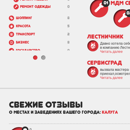
МДМ с
01
Ремонт одежды
0
0
Шоппинг
8
Красота
5
Транспорт
2
Лестничник
Бизнес
8
Давно хотела себ
в компанию Лестни
Государство
0
Читать далее
Зоо
2
СервисГрад
Недвижимость и
9
вызвала мастера 
строительство
приехал,осмотрел
Читать далее
свежие отзывы
о местах и заведениях вашего города:
Калуга
0