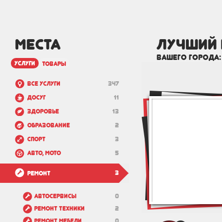
МЕСТА
лучший
вашего города
услуги
товары
Все услуги
347
Досуг
11
Здоровье
13
Образование
2
Спорт
3
Авто, мото
5
3
Ремонт
Автосервисы
0
Ремонт техники
2
Ремонт мебели
0