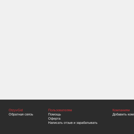
OtzyvGid
Пользователям
Компаниям
Обратная связь
Помощь
Добавить ком
Оферта
Написать отзыв и зарабатывать