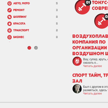
ТОНУС-
01
Авто, мото
5
совре
Ремонт
3
0
Шоппинг
8
Красота
5
Транспорт
2
Воздухоплав
Бизнес
8
компания по
Государство
0
организации
Зоо
2
воздушном 
Недвижимость и
9
Вау, супер, круть,
строительство
сказать о...
Читать далее
Спорт Тайм, 
зал
Был с другом в э
размяться, здесь 
Читать далее