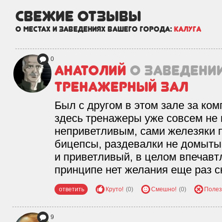
свежие отзывы
о местах и заведениях вашего города:
Калуга
0
Анатолий
о заведени
тренажерный зал
Был с другом в этом зале за ко
здесь тренажеры уже совсем не 
неприветливым, сами железяки п
бицепсы, раздевалки не домыты
и приветливый, в целом впечавт
принципе нет желания еще раз с
ответить
Круто!
(0)
Смешно!
(0)
Полез
9