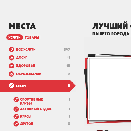
МЕСТА
лучший 
вашего города
услуги
товары
Все услуги
347
Досуг
11
Здоровье
13
Образование
2
3
Спорт
Спортивные
1
клубы
Активный отдых
1
Курсы
1
Другое
0