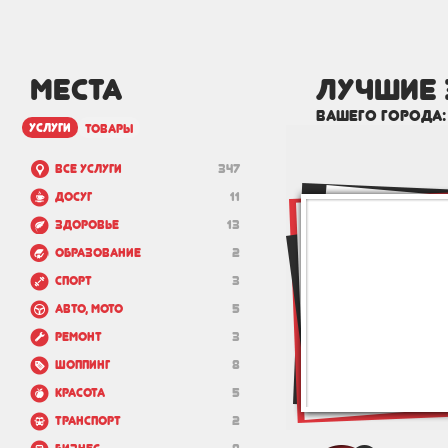
МЕСТА
лучшие
вашего города
услуги
товары
Все услуги
347
Досуг
11
Здоровье
13
Образование
2
Спорт
3
Авто, мото
5
Ремонт
3
Шоппинг
8
Красота
5
Транспорт
2