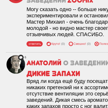
заведении
ZooMix
Могу сказать одно -- больше ник
экспериментировали и останов
Мастер Михаил - очень благодар
молодой - но видно мастер свое
отзывчивых людей. СПАСИБО.
ответить
Круто!
(0)
Смешно!
(0)
Полез
6
Анатолий
о заведени
Дикие запахи
Вряд ли когда ещё буду посещат
никаких претензий ни к ассортиме
отсутствие вентиляции это серь
заведений. Дикая смесь аромато
каких запахов просто с ног вали