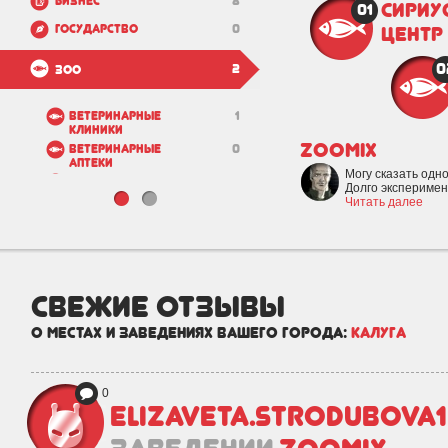
Бизнес
8
Сириу
01
Государство
0
центр
0
2
Зоо
Ветеринарные
1
клиники
ZooMix
Ветеринарные
0
аптеки
Могу сказать одно
Зоомагазины
1
Долго эксперимен
Читать далее
Зоогостиницы
0
Питомники
0
Приюты
0
Салоны для
0
свежие отзывы
животных
Недвижимость и
9
о местах и заведениях вашего города:
Калуга
строительство
0
elizaveta.strodubova