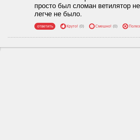
просто был сломан ветилятор не 
легче не было.
ответить
Круто!
(0)
Смешно!
(0)
Полез